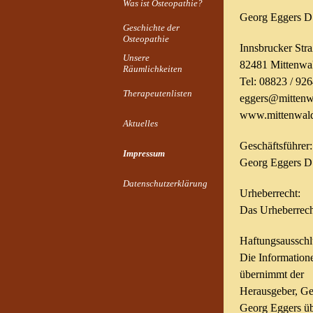
Was ist Osteopathie?
Georg Eggers D.
Geschichte der
Osteopathie
Innsbrucker Stra
Unsere
82481 Mittenwa
Räumlichkeiten
Tel: 08823 / 92
Therapeutenlisten
eggers@mittenwa
www.mittenwald
Aktuelles
Geschäftsführer:
Impressum
Georg Eggers D
Datenschutzerklärung
Urheberrecht:
Das Urheberrecht
Haftungsausschl
Die Informatione
übernimmt der
Herausgeber, Ge
Georg Eggers übe